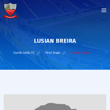
LUSIAN BREIRA
Corrib Celtic FC
>
First Team
>
Lusian Breira