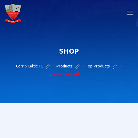
SHOP
Corrib Celtic FC
>
Products
>
Top Products
>
Sports Cap Black