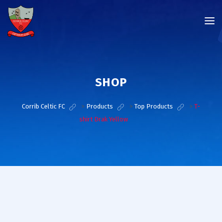
SHOP
Corrib Celtic FC
>
Products
>
Top Products
>
T-
shirt Drak Yellow