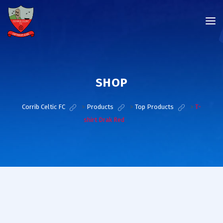
SHOP
Corrib Celtic FC
>
Products
>
Top Products
>
T-
shirt Drak Red